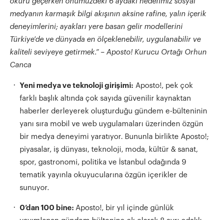
okuru ge
ç
erken
ö
nümüzdeki 6 aydaki hedefimiz sosyal
medyanın karmaşık bilgi akışının aksine rafine, yalın i
ç
erik
deneyimlerini; ayakları yere basan gelir modellerini
Türkiye’de ve dünyada en
ö
l
ç
eklenebilir, uygulanabilir ve
kaliteli seviyeye getirmek.”
– Aposto! Kurucu Ortağı Orhun
Canca
Yeni medya ve teknoloji giriş
imi:
Aposto!, pek çok
farklı başlık altında çok sayıda güvenilir kaynaktan
haberler derleyerek oluşturduğu gündem e-bülteninin
yanı sıra mobil ve web uygulamaları üzerinden özgün
bir medya deneyimi yaratıyor. Bununla birlikte Aposto!;
piyasalar, iş dünyası, teknoloji, moda, kültür & sanat,
spor, gastronomi, politika ve İstanbul odağında 9
tematik yayınla okuyucularına özgün içerikler de
sunuyor.
0’dan 100 bine:
Aposto!, bir yıl içinde günlük