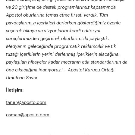
ve 20 girişime de destek programlarımız kapsamında
Aposto! okurlarına temas etme fırsatı verdik. Tüm
paydaşlarımızı i
ç
erikleri derlerken g
ö
sterdiğimiz
ö
zenle
se
ç
erek hikaye ve vizyonlarını kendi editoryal
süre
ç
lerimizden ge
ç
irerek okurlarımızla paylaştık.
Medyanın geleceğinde programatik reklamcılık ve tık
tuzağı i
ç
eriklerin yerini derlenmiş i
ç
eriklerin alacağına,
paylaşılan hikayeler kadar mecranın etik standartlarının da
ö
ne çıkacağına inanıyoruz.”
– Aposto! Kurucu Ortağı
Umutcan Savcı
İletişim:
taner@aposto.com
osman@aposto.com