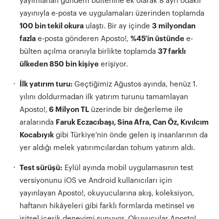
yayımlanan gündem bültenine ek olarak 8 ayrı odaklı
yayınıyla e-posta ve uygulamaları üzerinden toplamda
100 bin tekil okura
ulaştı. Bir ay içinde
3 milyondan
fazla
e-posta gönderen Aposto!,
%45’in üstünde
e-
bülten açılma oranıyla birlikte toplamda
37 farklı
ülkeden 850 bin kişiye
erişiyor.
İlk yatırım turu:
Geçtiğimiz Ağustos ayında, henüz 1.
yılını doldurmadan ilk yatırım turunu tamamlayan
Aposto!,
6 Milyon TL
üzerinde bir değerleme ile
aralarında
Faruk Eczacıbaşı
, Sina Afra, Can
Ö
z, K
ıvı
lc
ım
Kocabıyık
gibi Türkiye’nin önde gelen iş insanlarının da
yer aldığı melek yatırımcılardan tohum yatırım aldı.
Test s
ürüşü:
Eylül ayında mobil uygulamasının test
versiyonunu iOS ve Android kullanıcıları için
yayınlayan Aposto!, okuyucularına akış, koleksiyon,
haftanın hikâyeleri gibi farklı formlarda metinsel ve
işitsel içerik deneyimi sunuyor. Okuyucular Aposto!