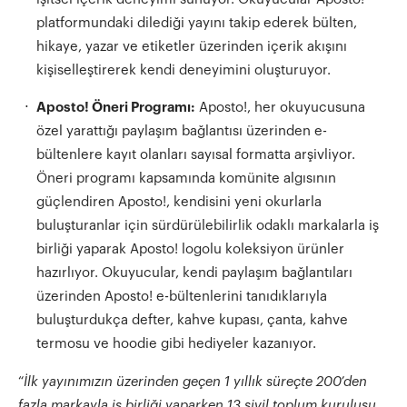
platformundaki dilediği yayını takip ederek bülten,
hikaye, yazar ve etiketler üzerinden içerik akışını
kişiselleştirerek kendi deneyimini oluşturuyor.
Aposto! Ö
neri Program
ı:
Aposto!, her okuyucusuna
özel yarattığı paylaşım bağlantısı üzerinden e-
bültenlere kayıt olanları sayısal formatta arşivliyor.
Öneri programı kapsamında komünite algısının
güçlendiren Aposto!, kendisini yeni okurlarla
buluşturanlar için sürdürülebilirlik odaklı markalarla iş
birliği yaparak Aposto! logolu koleksiyon ürünler
hazırlıyor. Okuyucular, kendi paylaşım bağlantıları
üzerinden Aposto! e-bültenlerini tanıdıklarıyla
buluşturdukça defter, kahve kupası, çanta, kahve
termosu ve hoodie gibi hediyeler kazanıyor.
“
İlk yayınımızın üzerinden ge
ç
en 1 yıllık süre
ç
te 200’den
fazla markayla iş birliği yaparken 13 sivil toplum kuruluşu